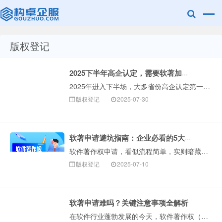
版权登记
赣州兰之新知
2025下半年高企认定，需要软著加分的看过来！
2025年进入下半场，大多省份高企认定第一批申报已经截止，进入第二批或第三批申报阶段！要申报高企认定的企业，建议提前准备好材料。高企认定对企业的自主知···
版权登记
2025-07-30
软著申请避坑指南：企业必看的5大常见错误
软件著作权申请，看似流程简单，实则暗藏细节陷阱。根据构卓企服多年服务经验，超过95%的首次申请者都曾因疏忽导致驳回或延误，甚至影响项目申报和高新企业认···
产网
版权登记
2025-07-10
软著申请难吗？关键注意事项全解析
在软件行业蓬勃发展的今天，软件著作权（简称“软著”）作为软件开发者重要的“知识产权身份证”，其重要性日···