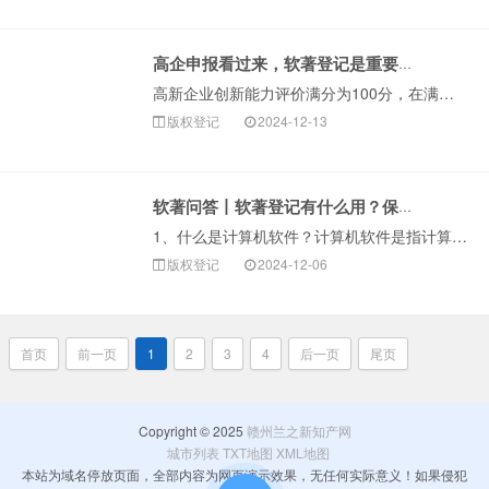
高企申报看过来，软著登记是重要加分项！
高新企业创新能力评价满分为100分，在满足认定基本条件的基础上，同时评分达到71分及以上才能通过认定。企业创新能力主要从知识产权、科技成果转化能力、研···
版权登记
2024-12-13
软著问答丨软著登记有什么用？保护期限多久？
1、什么是计算机软件？计算机软件是指计算机程序及其有关文档。计算机程序是指为了得到某种结果而可以由计算机等具有信息处理能力的装置执行的代码化指令序列，···
版权登记
2024-12-06
首页
前一页
1
2
3
4
后一页
尾页
Copyright © 2025
赣州兰之新知产网
城市列表
TXT地图
XML地图
本站为域名停放页面，全部内容为网页演示效果，无任何实际意义！如果侵犯