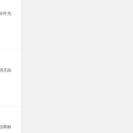
标作为
消灭由
括商标