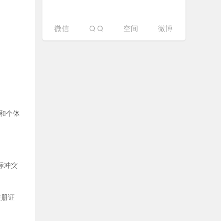
微信
Q Q
空间
微博
和个体
标冲突
注册证