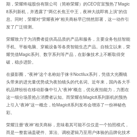
期，荣耀终端股份有限公司（简称荣耀）的CEO官宣预热了Magic
8系列新机，并透露了“两亿长焦王中王，夜神大战即将上演”的信
息。同时，荣耀对“荣耀夜神”相关商标早已悄然部署，这一动作引
发了广泛猜测。
荣耀致力于为消费者提供高品质的产品和服务，主要业务包括智能
手机、平板电脑、穿戴设备等各类智能生态产品。自独立以来，荣
耀凭借Magic系列、数字系列等产品，在影像技术上不断取得突
破，稳步进阶。
在摄影圈，“夜神”这个名称始于徕卡Noctilux系列，凭借大光圈镜
头带来的进光量优势成为夜拍镜头的代名词。近年来，国内各大手
机品牌纷纷在移动影像中引入“夜神”概念，优化夜拍能力，力图在
这一细分场景抢占消费者认知。而荣耀在Magic8系列新机的预热
上引入“夜神”这一概念，给Magic8系列发布会增添了一份神秘色
彩。
荣耀注册“夜神”相关商标，意味着其可能不仅仅是一个拍照模式，
而是一整套涵盖硬件、算法、调校逻辑乃至用户体验的品牌化技术